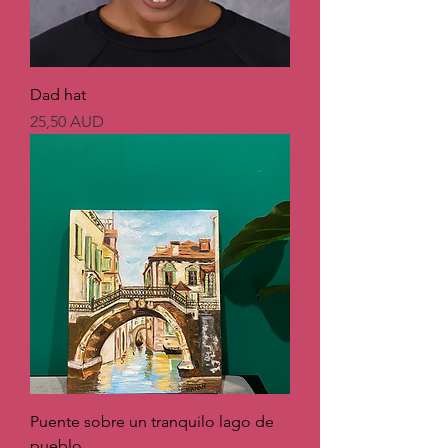
Dad hat
Precio
25,50 AUD
Puente sobre un tranquilo lago de
pueblo