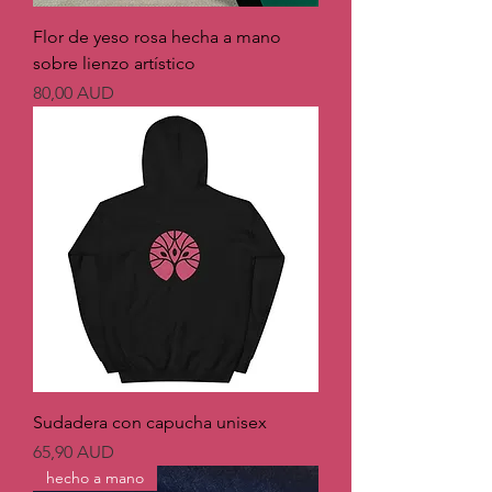
Flor de yeso rosa hecha a mano
sobre lienzo artístico
Precio
80,00 AUD
Sudadera con capucha unisex
Precio
65,90 AUD
hecho a mano