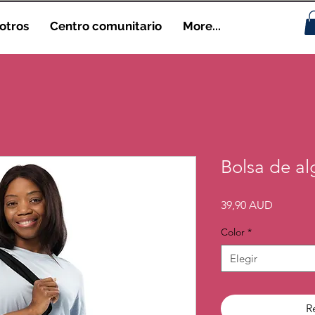
otros
Centro comunitario
More...
Bolsa de a
Precio
39,90 AUD
Color
*
Elegir
R