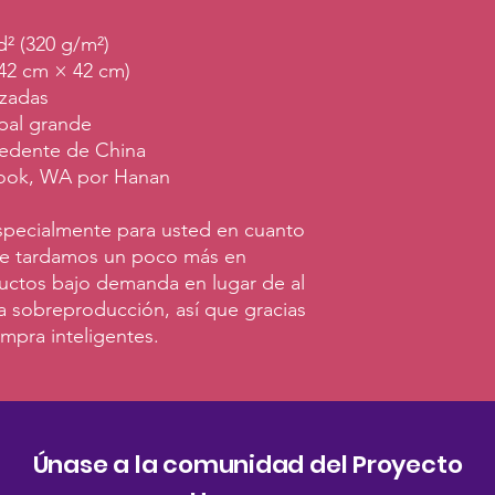
yd² (320 g/m²)
 (42 cm × 42 cm)
rzadas
pal grande
cedente de China
rook, WA por Hanan
que tardamos un poco más en 
uctos bajo demanda en lugar de al 
a sobreproducción, así que gracias 
mpra inteligentes.
Únase a la comunidad del Proyecto