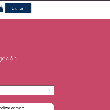
Donar
lgodón
ealizar compra