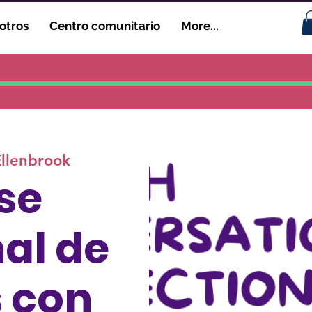
otros
Centro comunitario
More...
Ellenbrook
se
al de
s con