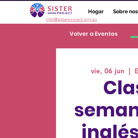
Hogar
Sobre nos
info@sisterproject.org.au
Volver a Eventos
vie, 06 jun
  |  
Cla
seman
inglé