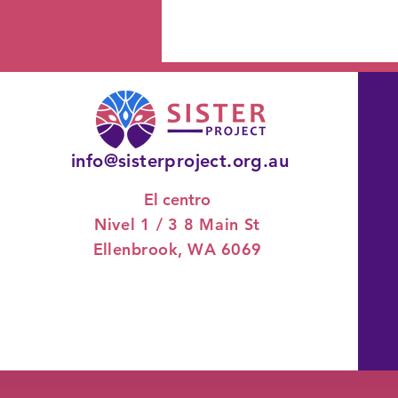
info@sisterproject.org.au
El centro
Nivel 1 / 3
8 Main St
Ellenbrook, WA 6069