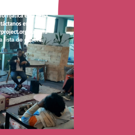
AVISO
nformática está llena.
táctanos en
project.org.au
para
la lista de espera.