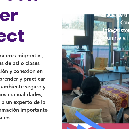
ter
El aula de i
Con
ect
info@sister
unirte a 
mujeres migrantes,
es de asilo clases
ión y conexión en
render y practicar
n ambiente seguro y
mos manualidades,
a un experto de la
ormación importante
a en...