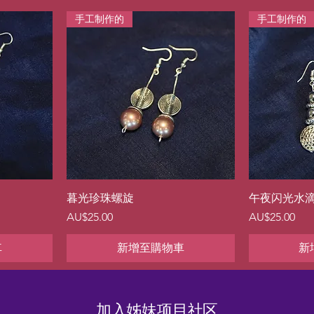
手工制作的
手工制作的
快速瀏覽
暮光珍珠螺旋
午夜闪光水
價格
價格
AU$25.00
AU$25.00
車
新增至購物車
新
加入姊妹项目社区