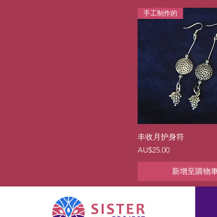
手工制作的
快速瀏覽
丰收月护身符
價格
AU$25.00
新增至購物