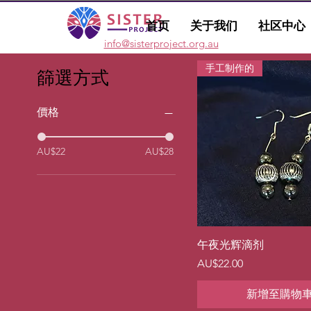
首页
关于我们
社区中心
info@sisterproject.org.au
手工制作的
篩選方式
價格
AU$22
AU$28
快速瀏覽
午夜光辉滴剂
價格
AU$22.00
新增至購物