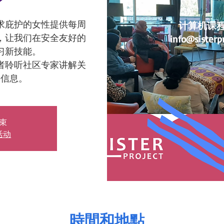
求庇护的女性提供每周
计算机课
，让我们在安全友好的
info@sisterpr
习新技能。
者聆听社区专家讲解关
要信息。
束
活动
時間和地點