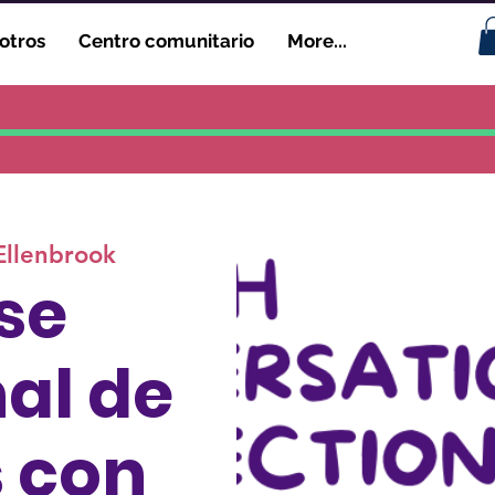
otros
Centro comunitario
More...
Ellenbrook
se
al de
s con