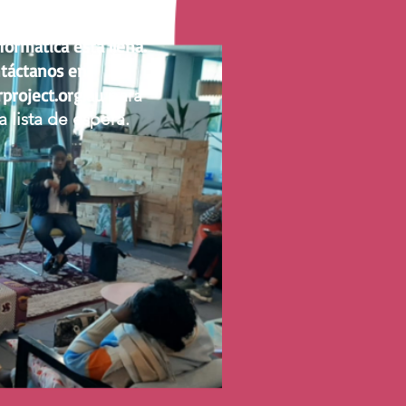
AVISO
nformática está llena.
táctanos en
project.org.au
para
la lista de espera.