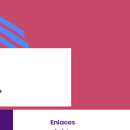
a
Enlaces