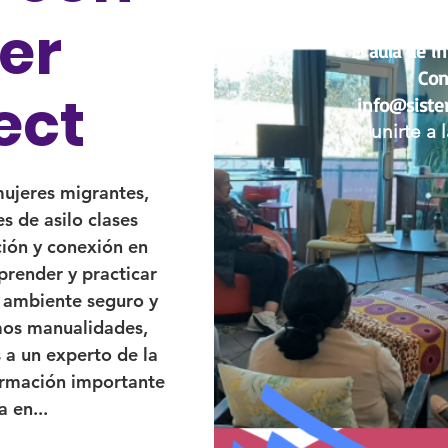
ter
El aula de i
Con
ect
info@sister
unirte a 
mujeres migrantes,
es de asilo clases
ión y conexión en
render y practicar
n ambiente seguro y
mos manualidades,
a un experto de la
ormación importante
a en...