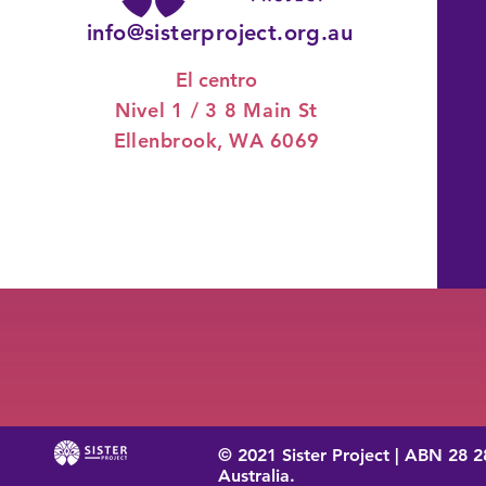
info@sisterproject.org.au
El centro
Nivel 1 / 3
8 Main St
Ellenbrook, WA 6069
© 2021 Sister Project | ABN 28 2
Australia.