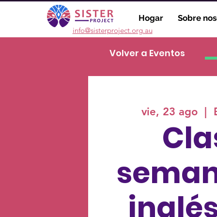
Hogar
Sobre nos
info@sisterproject.org.au
Volver a Eventos
vie, 23 ago
  |  
Cla
seman
inglé