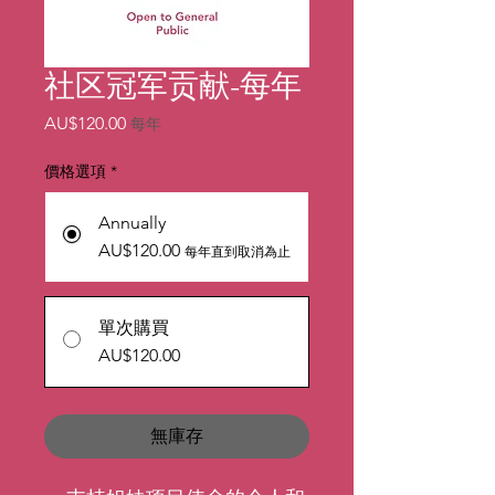
社区冠军贡献-每年
價
AU$120.00
每年
格
價格選項
*
Annually
AU$120.00
每年直到取消為止
單次購買
AU$120.00
無庫存