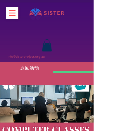
info@sisterproject.org.au
返回活动